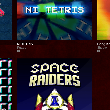
NI TETRIS
Hong Ko
Puzzle
Shooter